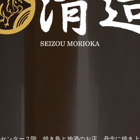
スセンター２階。焼き鳥と地酒のお店。丹念に焼き上