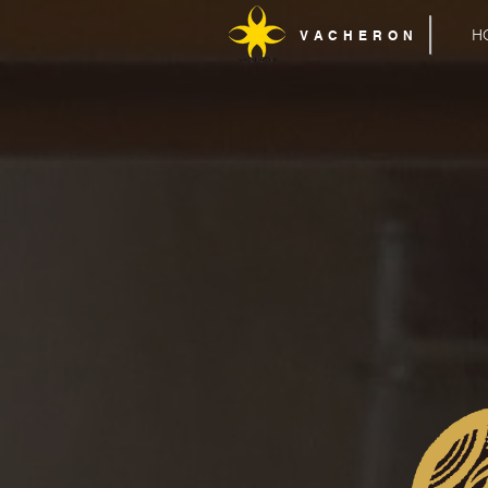
H
VACHERON