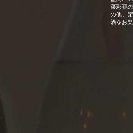
菜彩鷄
の他、
酒をお楽