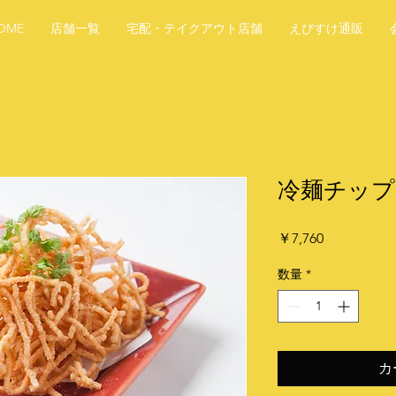
OME
店舗一覧
宅配・テイクアウト店舗
えびすけ通販
冷麺チップス
価
￥7,760
格
数量
*
カ