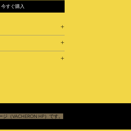
今すぐ購入
袋
ー
客様のご都合による返品／交換はお
食用植物油脂、砂糖、澱粉、食塩、
て
めご了承願います。
パー、鶏肉、デキストリン、チキン
加水水分分解物、オニオンパウダ
パック
は、出荷の際に十分厳選して発送し
調味料、チキンエキス、酵母エキ
、北海道1,780円、関東1,500円、信
一商品にお気づきの点がございました
料、調味料（アミノ酸等）、カラメ
20円、北陸1,620円、関西1,780円、中
日以内にご連絡くださいすべて食べ
辛料抽出物、（一部に小麦・乳・大
0円、九州2,350円
たりせずにすぐにご連絡ください。
ついて：ご注文日より5営業日以内
経過したものや、破棄、お召し上が
パックにて発送
(大量注文、繁忙期、年末年始、在
ましてはご対応致しかねます。
（岩手県盛岡市緑が丘3丁目1-30）
限りではございません。)
届け時間帯の指定がございました
われる破損等につきましては、配送
VACHERON HP）です。
なくお問合せフォームからお送りく
要となります。当店までご連絡いた
者と折衝し、配送業者の現物確認