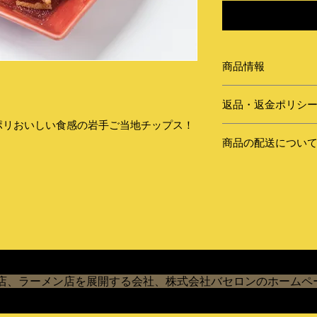
商品情報
・内容量：40g x 20
返品・返金ポリシ
・保存方法：常温
・賞味期限：9ヶ月
ポリおいしい食感の岩手ご当地チップス！
・商品の性質上、お
・原材料：小麦粉、
！
商品の配送につい
受け出来ません。予
乳糖、ブラックペッ
ファット、たんぱく
・お届け方法：ゆう
・商品につきまして
ー、酵母エキス発酵
・送料：東北1,500円
ておりますが、 万
ス、粉末醤油、香辛
越1,500円、東海1,6
ら商品到着後2営業
ル色素、酸味料、香
国2,020円、四国2,02
てしまったり、捨て
豆・鶏肉を含む）
・お引き渡し時期に
商品到着後、時間の
・お届け方法：ゆう
に発送いたします。 
り済みのものにつき
・製造者：オガタ商店
庫切れの場合はその
・お届け日またはお
・配送中の事故と思
、ラーメン店を展開する会社、株式会社バセロンのホームページ（
ら、下記事項をもれ
業者の現物確認が必
ださい。
だき、当店が宅配業